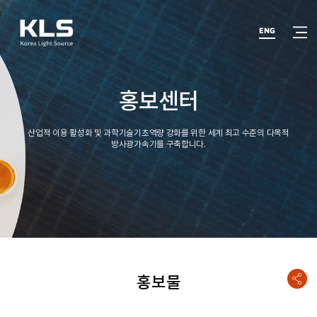
반복영역
건너뛰기
열기
ENG
홍보센터
산업적 이용 활성화 및 과학기술기초역량 강화를 위한 세계 최고 수준의 다목적
방사광가속기를 구축합니다.
홍보물