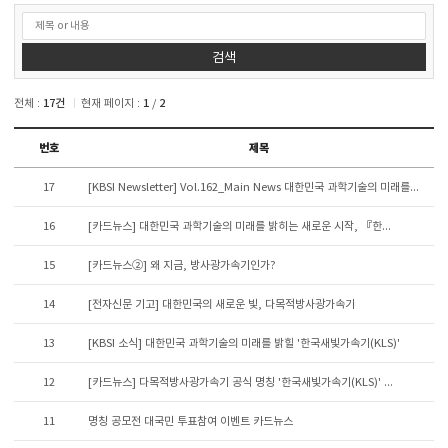
검색
전체 :
17
건
현재 페이지 :
1
/
2
연번,
번호
제목
파일,
제목,
17
[KBSI Newsletter] Vol.162_Main News 대한민국 과학기술의 미래를...
카테고리,
작성자,
16
[카드뉴스] 대한민국 과학기술의 미래를 밝히는 새로운 시작, 『한...
조회수,
작성일
15
[카드뉴스②] 왜 지금, 방사광가속기인가?
제공표
14
[전자신문 기고] 대한민국의 새로운 빛, 다목적방사광가속기
13
[KBSI 소식] 대한민국 과학기술의 미래를 밝힐 '한국새빛가속기(KLS)'
12
[카드뉴스] 다목적방사광가속기 공식 명칭 '한국새빛가속기(KLS)' ...
11
명칭 공모전 대국민 투표참여 이벤트 카드뉴스