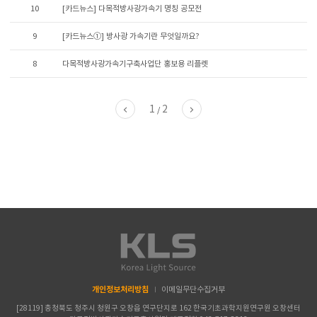
10
[카드뉴스] 다목적방사광가속기 명칭 공모전
9
[카드뉴스①] 방사광 가속기란 무엇일까요?
8
다목적방사광가속기구축사업단 홍보용 리플렛
1
2
/
개인정보처리방침
이메일무단수집거부
[28119] 충청북도 청주시 청원구 오창읍 연구단지로 162 한국기초과학지원연구원 오창센터