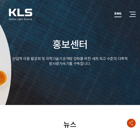
반복영역
건너뛰기
열기
ENG
홍보센터
산업적 이용 활성화 및 과학기술기초역량 강화를 위한 세계 최고 수준의 다목적
방사광가속기를 구축합니다.
뉴스