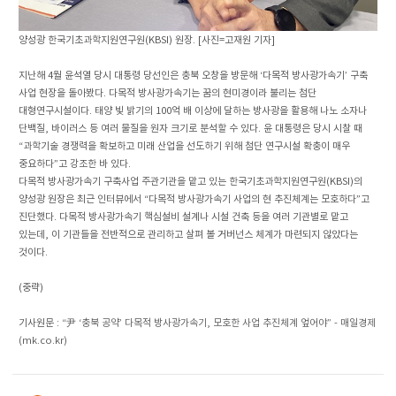
양성광 한국기초과학지원연구원(KBSI) 원장. [사진=고재원 기자]
지난해 4월 윤석열 당시 대통령 당선인은 충북 오창을 방문해 ‘다목적 방사광가속기’ 구축
사업 현장을 돌아봤다. 다목적 방사광가속기는 꿈의 현미경이라 불리는 첨단
대형연구시설이다. 태양 빛 밝기의 100억 배 이상에 달하는 방사광을 활용해 나노 소자나
단백질, 바이러스 등 여러 물질을 원자 크기로 분석할 수 있다. 윤 대통령은 당시 시찰 때
“과학기술 경쟁력을 확보하고 미래 산업을 선도하기 위해 첨단 연구시설 확충이 매우
중요하다”고 강조한 바 있다.
다목적 방사광가속기 구축사업 주관기관을 맡고 있는 한국기초과학지원연구원(KBSI)의
양성광 원장은 최근 인터뷰에서 “다목적 방사광가속기 사업의 현 추진체계는 모호하다”고
진단했다. 다목적 방사광가속기 핵심설비 설계나 시설 건축 등을 여러 기관별로 맡고
있는데, 이 기관들을 전반적으로 관리하고 살펴 볼 거버넌스 체계가 마련되지 않았다는
것이다.
(중략)
기사원문 :
“尹 ‘충북 공약’ 다목적 방사광가속기, 모호한 사업 추진체계 엎어야” - 매일경제
(mk.co.kr)