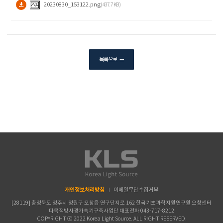
20230830_153122.png
(437.7 KB)
목록으로
개인정보처리방침
이메일무단수집거부
[28119] 충청북도 청주시 청원구 오창읍 연구단지로 162 한국기초과학지원연구원 오창센터
다목적방사광가속기구축사업단 대표전화
043-717-8212
COPYRIGHT ⓒ 2022 Korea Light Source. ALL RIGHT RESERVED.