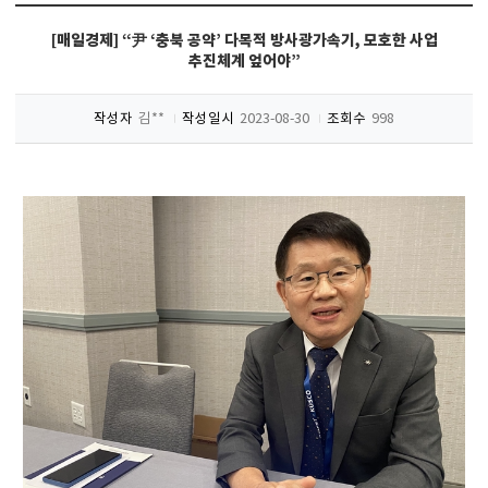
[매일경제] “尹 ‘충북 공약’ 다목적 방사광가속기, 모호한 사업
추진체계 엎어야”
작성자
김**
작성일시
2023-08-30
조회수
998